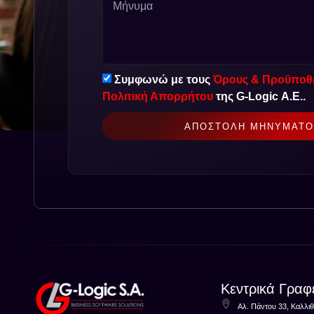
Συμφωνώ με τους
Όρους & Προϋποθέ
Πολιτική Απορρήτου
της G-Logic Α.Ε..
ΑΠΟΣΤΟΛΉ ΜΗΝΎΜΑΤΟ
Κεντρικά Γραφ
Αλ. Πάντου 33, Καλλι