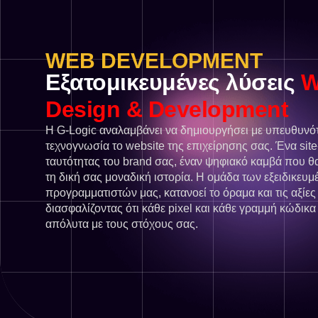
WEB DEVELOPMENT
Εξατομικευμένες λύσεις
W
Design & Development
Η G-Logic αναλαμβάνει να δημιουργήσει με υπευθυνότ
τεχνογνωσία το website της επιχείρησης σας. Ένα sit
ταυτότητας του brand σας, έναν ψηφιακό καμβά που θα
τη δική σας μοναδική ιστορία. Η ομάδα των εξειδικευμ
προγραμματιστών μας, κατανοεί το όραμα και τις αξίες
διασφαλίζοντας ότι κάθε pixel και κάθε γραμμή κώδικα
απόλυτα με τους στόχους σας.