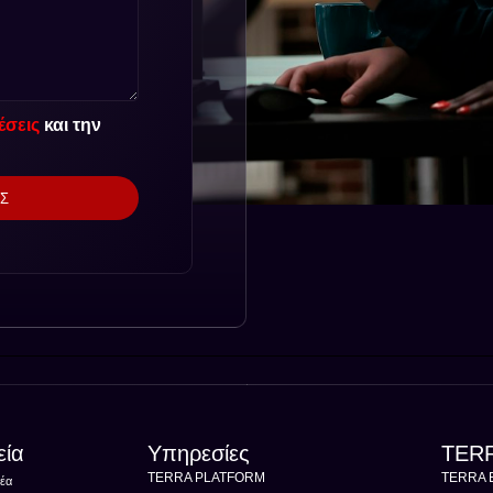
σεις
και την
Σ
εία
Υπηρεσίες
TERR
TERRA PLATFORM
TERRA E
θέα