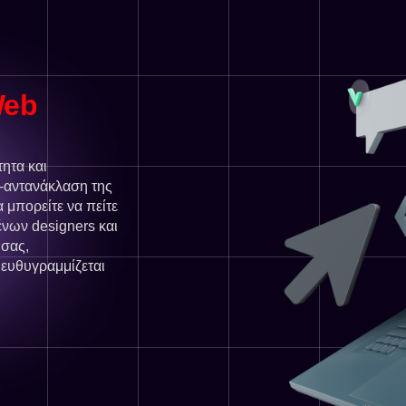
eb
ητα και
e-αντανάκλαση της
 μπορείτε να πείτε
ένων designers και
 σας,
 ευθυγραμμίζεται