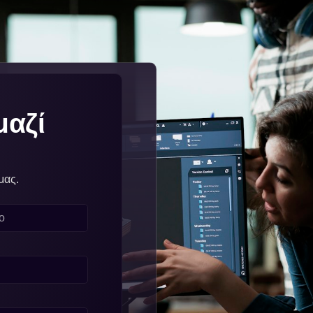
μαζί
μας.