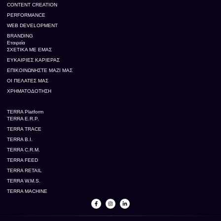
CONTENT CREATION
PERFORMANCE
WEB DEVELOPMENT
BRANDING
Εταιρεία
ΣΧΕΤΙΚΆ ΜΕ ΕΜΆΣ
ΕΥΚΑΙΡΊΕΣ ΚΑΡΙΈΡΑΣ
ΕΠΙΚΟΙΝΩΝΉΣΤΕ ΜΑΖΊ ΜΑΣ
ΟΙ ΠΕΛΆΤΕΣ ΜΑΣ
ΧΡΗΜΑΤΟΔΌΤΗΣΗ
TERRA Platform
TERRA E.R.P.
TERRA TRACE
TERRA B.I.
TERRA C.R.M.
TERRA FEED
TERRA RETAIL
TERRA W.M.S.
TERRA MACHINE