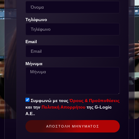
Τηλέφωνο
Email
Μήνυμα
Συμφωνώ με τους
Όρους & Προϋποθέσεις
και την
Πολιτική Απορρήτου
της G-Logic
Α.Ε..
ΑΠΟΣΤΟΛΉ ΜΗΝΎΜΑΤΟΣ