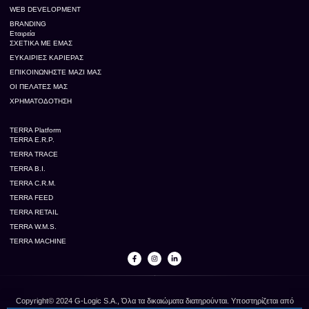
WEB DEVELOPMENT
BRANDING
Εταιρεία
ΣΧΕΤΙΚΆ ΜΕ ΕΜΆΣ
ΕΥΚΑΙΡΊΕΣ ΚΑΡΙΈΡΑΣ
ΕΠΙΚΟΙΝΩΝΉΣΤΕ ΜΑΖΊ ΜΑΣ
ΟΙ ΠΕΛΆΤΕΣ ΜΑΣ
ΧΡΗΜΑΤΟΔΌΤΗΣΗ
TERRA Platform
TERRA E.R.P.
TERRA TRACE
TERRA B.I.
TERRA C.R.M.
TERRA FEED
TERRA RETAIL
TERRA W.M.S.
TERRA MACHINE
Copyright© 2024 G-Logic S.A., Όλα τα δικαιώματα διατηρούνται. Υποστηρίζεται από