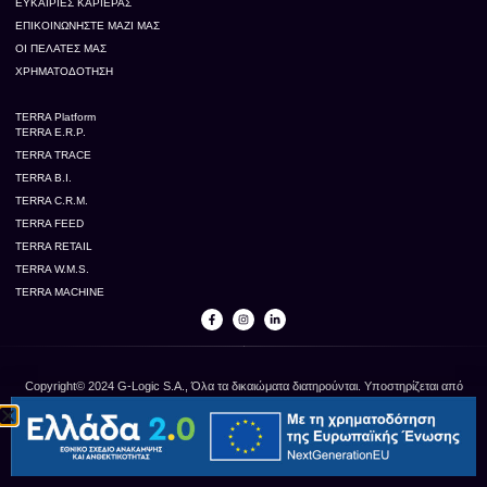
ΕΥΚΑΙΡΊΕΣ ΚΑΡΙΈΡΑΣ
ΕΠΙΚΟΙΝΩΝΉΣΤΕ ΜΑΖΊ ΜΑΣ
ΟΙ ΠΕΛΆΤΕΣ ΜΑΣ
ΧΡΗΜΑΤΟΔΌΤΗΣΗ
TERRA Platform
TERRA E.R.P.
TERRA TRACE
TERRA B.I.
TERRA C.R.M.
TERRA FEED
TERRA RETAIL
TERRA W.M.S.
TERRA MACHINE
Copyright© 2024 G-Logic S.A., Όλα τα δικαιώματα διατηρούνται. Υποστηρίζεται από
την G-Logic Α.Ε.
Όρος χρήσης
Πολιτική απορρήτου
Πολιτική Cookie