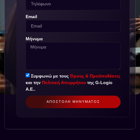
Email
Μήνυμα
Συμφωνώ με τους
Όρους & Προϋποθέσεις
και την
Πολιτική Απορρήτου
της G-Logic
Α.Ε..
ΑΠΟΣΤΟΛΉ ΜΗΝΎΜΑΤΟΣ